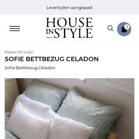
Levertijden aangepast
0
Passion for Linen
SOFIE BETTBEZUG CELADON
Sofie Bettbezug Celadon
Home
Bed
Sale
Bath
Sale