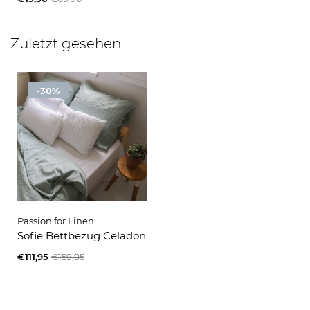
Zuletzt gesehen
-30%
Passion for Linen
Sofie Bettbezug Celadon
€111,95
€159,95