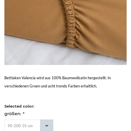
Living
Sale
Mein
Konto
Kundendienst
Bettlaken Valencia wird aus 100% Baumwollsatin hergestellt. In
verschiedenen Groen und acht trendy Farben erhaltlich.
Selected color:
größen:
*
90-200-35 cm