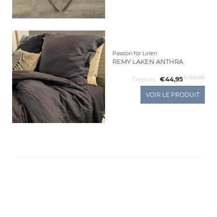
Living
Sale
Passion for Linen
REMY LAKEN ANTHRA
Mon
€169,95
Depuis
€44,95
Compte
VOIR LE PRODUIT
Service
À
La
Clientèle