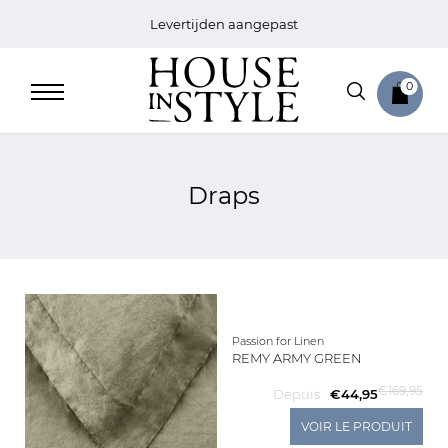
Levertijden aangepast
0
Draps
Home
Bed
Sale
Passion for Linen
REMY ARMY GREEN
Bath
€169,95
Depuis
€44,95
VOIR LE PRODUIT
Sale