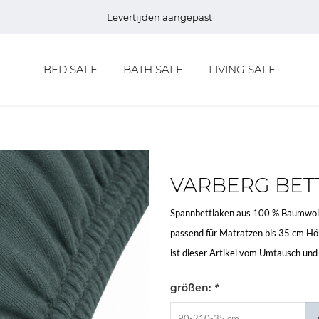
Levertijden aangepast
BED SALE
BATH SALE
LIVING SALE
VARBERG BET
Spannbettlaken aus 100 % Baumwoll
passend für Matratzen bis 35 cm Höh
ist dieser Artikel vom Umtausch un
größen:
*
90-210-35 cm