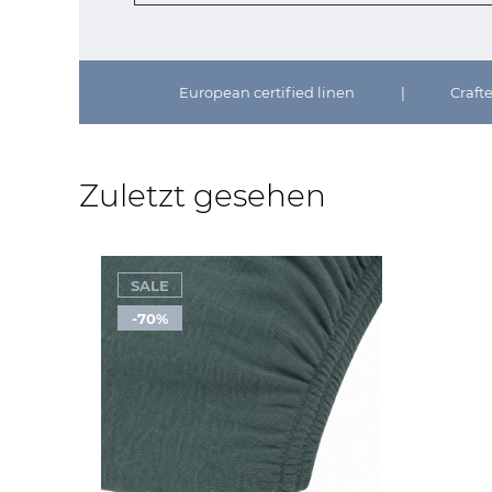
European certified linen
|
Craft
Zuletzt gesehen
SALE
-70%