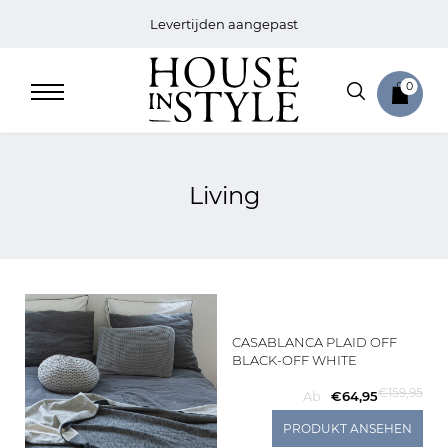
Levertijden aangepast
0
Living
Home
Bed
Sale
CASABLANCA PLAID OFF
BLACK-OFF WHITE
Bath
€159,95
Ab
€64,95
PRODUKT ANSEHEN
Sale