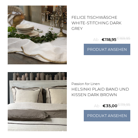
FELICE TISCHWÄSCHE
WHITE-STITCHING DARK
GREY
€169,95
Ab
€118,95
PRODUKT ANSEHEN
Passion for Linen
HELSINKI PLAID BAND UND
KISSEN DARK BROWN
€119,95
Ab
€35,00
PRODUKT ANSEHEN