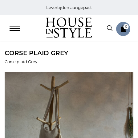
Levertijden aangepast
0
CORSE PLAID GREY
Corse plaid Grey
Home
Bed
Sale
Bath
Sale