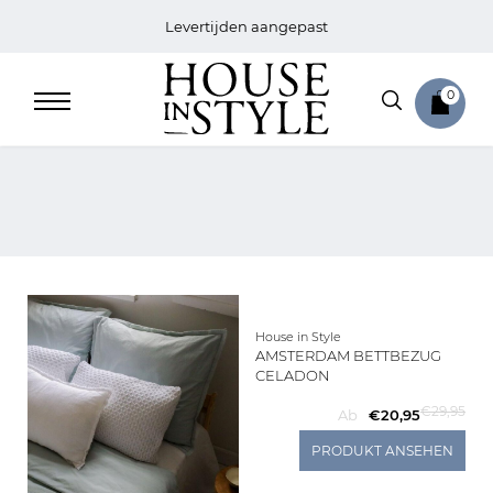
Levertijden aangepast
0
Home
Bed
House in Style
AMSTERDAM BETTBEZUG
Sale
CELADON
€29,95
Ab
€20,95
Bath
PRODUKT ANSEHEN
Sale