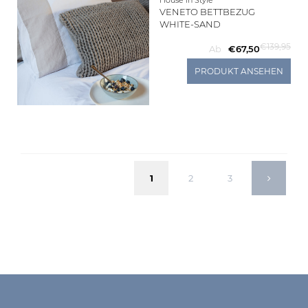
VENETO BETTBEZUG
WHITE-SAND
€139,95
Ab
€67,50
PRODUKT ANSEHEN
1
2
3