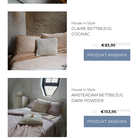
Living
House in Style
Sale
CLAIRE BETTBEZUG
COGNAC
Mein
€279,95
Ab
€83,95
PRODUKT ANSEHEN
Konto
Kundendienst
House in Style
AMSTERDAM BETTBEZUG
DARK POWDER
€219,95
Ab
€153,95
PRODUKT ANSEHEN