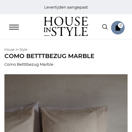
Levertijden aangepast
0
House in Style
COMO BETTTBEZUG MARBLE
Como Betttbezug Marble
Home
Bed
Sale
Bath
Sale