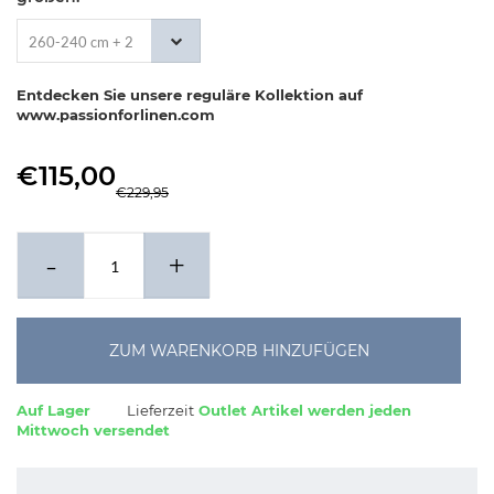
260-240 cm + 2
x 50-70 cm
Entdecken Sie unsere reguläre Kollektion auf
www.passionforlinen.com
€115,00
€229,95
-
+
ZUM WARENKORB HINZUFÜGEN
Auf Lager
Lieferzeit
Outlet Artikel werden jeden
Mittwoch versendet