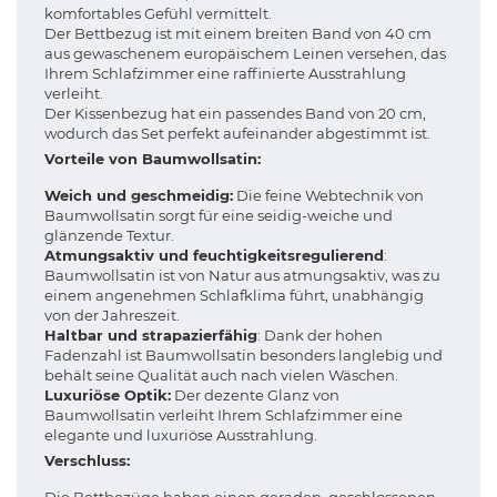
komfortables Gefühl vermittelt.
Der Bettbezug ist mit einem breiten Band von 40 cm
aus gewaschenem europäischem Leinen versehen, das
Ihrem Schlafzimmer eine raffinierte Ausstrahlung
verleiht.
Der Kissenbezug hat ein passendes Band von 20 cm,
wodurch das Set perfekt aufeinander abgestimmt ist.
Vorteile von Baumwollsatin:
Weich und geschmeidig:
Die feine Webtechnik von
Baumwollsatin sorgt für eine seidig-weiche und
glänzende Textur.
Atmungsaktiv und feuchtigkeitsregulierend
:
Baumwollsatin ist von Natur aus atmungsaktiv, was zu
einem angenehmen Schlafklima führt, unabhängig
von der Jahreszeit.
Haltbar und strapazierfähig
: Dank der hohen
Fadenzahl ist Baumwollsatin besonders langlebig und
behält seine Qualität auch nach vielen Wäschen.
Luxuriöse Optik:
Der dezente Glanz von
Baumwollsatin verleiht Ihrem Schlafzimmer eine
elegante und luxuriöse Ausstrahlung.
Verschluss: