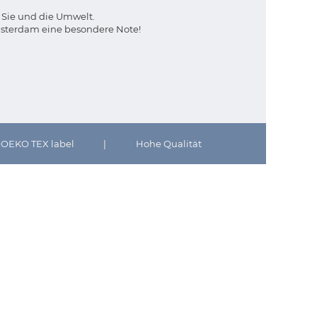
r Sie und die Umwelt.
msterdam eine besondere Note!
OEKO TEX label
|
Hohe Qualität