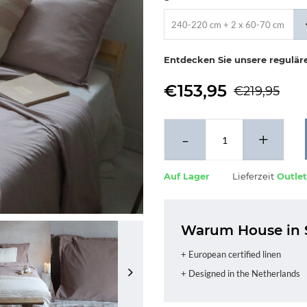
240-220 cm + 2 x 60-70 cm
Entdecken Sie unsere regulär
€153,95
€219,95
-
+
Auf Lager
Lieferzeit
Outlet
Warum House in 
+ European certified linen
+ Designed in the Netherlands