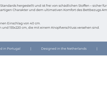
andards hergestellt und ist frei von schädlichen Stoffen – sicher fü
gartigen Charakter und dem ultimativen Komfort des Bettbezugs A
nen Einschlag von 40 cm.
nd 155x220 cm, die mit einem Knopfverschluss versehen sind.
ed in Portugal
|
Designed in the Netherlands
|