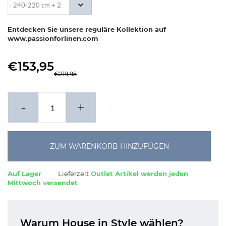
240-220 cm + 2
x 60-70 cm
Entdecken Sie unsere reguläre Kollektion auf
www.passionforlinen.com
€153,95
€219,95
-
+
ZUM WARENKORB HINZUFÜGEN
Auf Lager
Lieferzeit
Outlet Artikel werden jeden
Mittwoch versendet
Warum House in Style wählen?