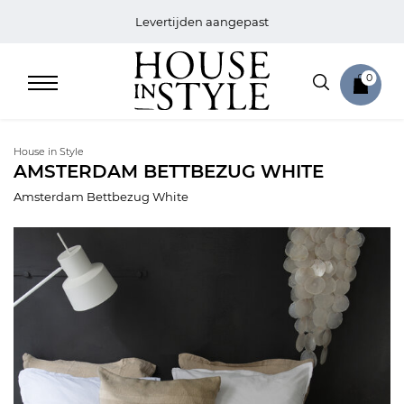
Levertijden aangepast
0
House in Style
AMSTERDAM BETTBEZUG WHITE
Amsterdam Bettbezug White
Home
Bed
Sale
Bath
Sale