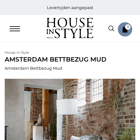
Levertijden aangepast
0
House in Style
AMSTERDAM BETTBEZUG MUD
Amsterdam Bettbezug Mud
Home
Bed
Sale
Bath
Sale