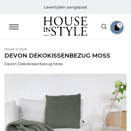
Levertijden aangepast
0
House in Style
DEVON DEKOKISSENBEZUG MOSS
Devon Dekokissenbezug Moss
Home
Bed
Sale
Bath
Sale