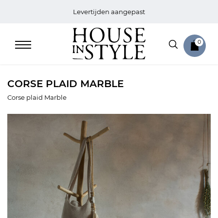
Levertijden aangepast
0
CORSE PLAID MARBLE
Corse plaid Marble
Home
Bed
Sale
Bath
Sale