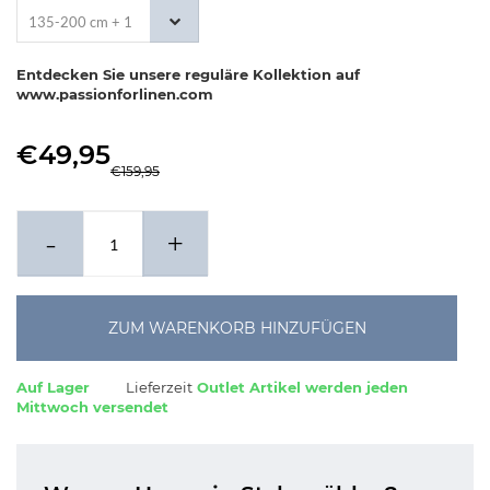
135-200 cm + 1
x 80-80 cm
Entdecken Sie unsere reguläre Kollektion auf
www.passionforlinen.com
€49,95
€159,95
-
+
ZUM WARENKORB HINZUFÜGEN
Auf Lager
Lieferzeit
Outlet Artikel werden jeden
Mittwoch versendet