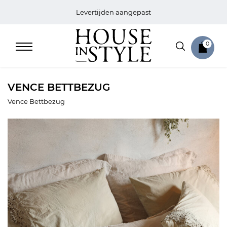
Levertijden aangepast
0
VENCE BETTBEZUG
Vence Bettbezug
Home
Bed
Sale
Bath
Sale