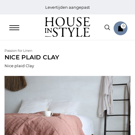
Levertijden aangepast
0
Passion for Linen
NICE PLAID CLAY
Nice plaid Clay
Home
Bed
Sale
Bath
Sale