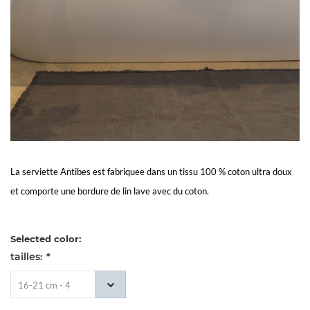
Living
Sale
Mon
Compte
Service
La serviette Antibes est fabriquee dans un tissu 100 % coton ultra doux
et comporte une bordure de lin lave avec du coton.
À
La
Selected color:
tailles:
*
Clientèle
16-21 cm - 4