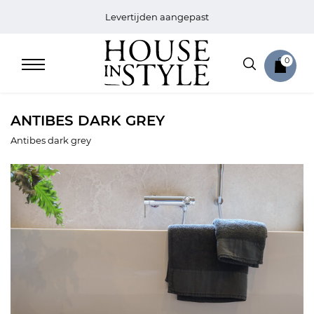
Levertijden aangepast
0
ANTIBES DARK GREY
Antibes dark grey
Home
Bed
Sale
Bath
Sale