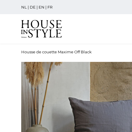
NL
|
DE
|
EN
|
FR
Housse de couette Maxime Off Black