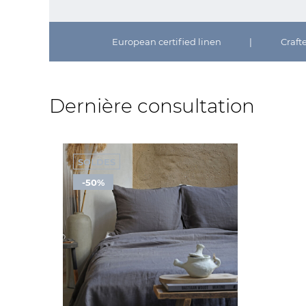
European certified linen
|
Craft
Dernière consultation
SOLDES
-50%