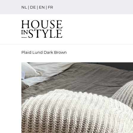
NL
|
DE
|
EN
|
FR
Plaid Lund Dark Brown