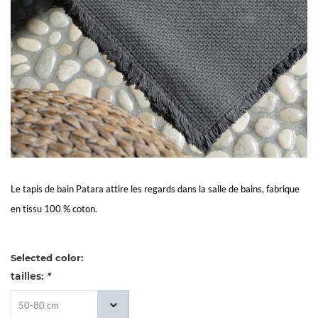
Living
Sale
Mon
Compte
Service
Le tapis de bain Patara attire les regards dans la salle de bains, fabrique
À
en tissu 100 % coton.
La
Selected color:
tailles:
Clientèle
*
50-80 cm