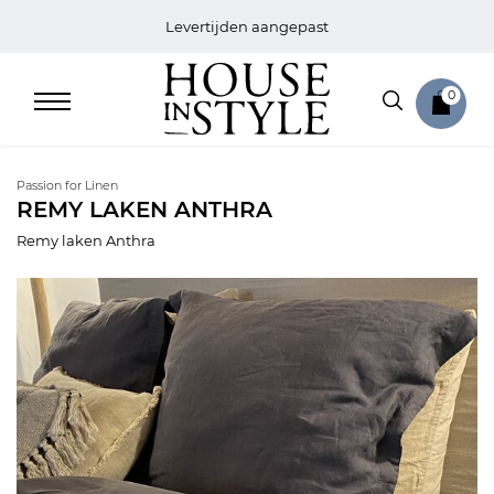
Levertijden aangepast
0
Passion for Linen
REMY LAKEN ANTHRA
Remy laken Anthra
Home
Bed
Sale
Bath
Sale