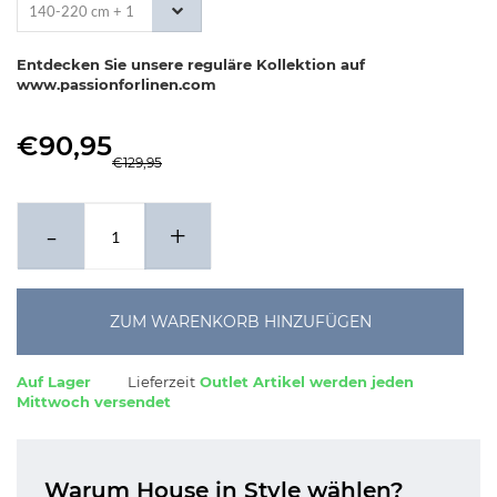
140-220 cm + 1
x 60-70 cm
Entdecken Sie unsere reguläre Kollektion auf
www.passionforlinen.com
€90,95
€129,95
-
+
ZUM WARENKORB HINZUFÜGEN
Auf Lager
Lieferzeit
Outlet Artikel werden jeden
Mittwoch versendet
Warum House in Style wählen?