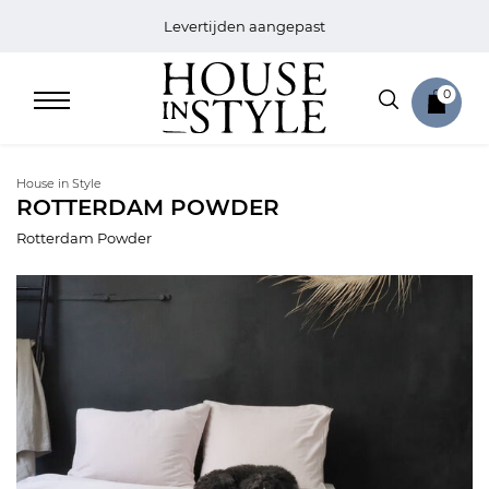
Levertijden aangepast
0
House in Style
ROTTERDAM POWDER
Rotterdam Powder
Home
Bed
Sale
Bath
Sale