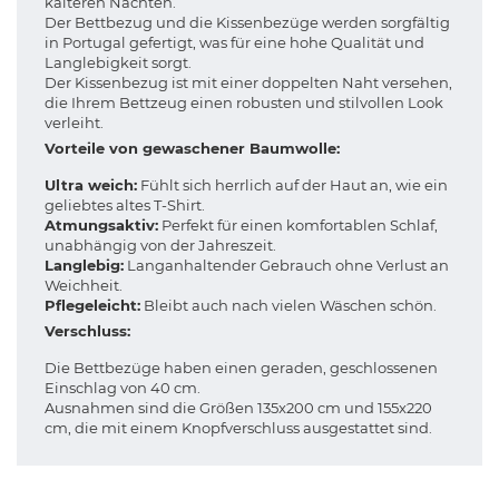
kälteren Nächten.
Der Bettbezug und die Kissenbezüge werden sorgfältig
in Portugal gefertigt, was für eine hohe Qualität und
Langlebigkeit sorgt.
Der Kissenbezug ist mit einer doppelten Naht versehen,
die Ihrem Bettzeug einen robusten und stilvollen Look
verleiht.
Vorteile von gewaschener Baumwolle:
Ultra weich:
Fühlt sich herrlich auf der Haut an, wie ein
geliebtes altes T-Shirt.
Atmungsaktiv:
Perfekt für einen komfortablen Schlaf,
unabhängig von der Jahreszeit.
Langlebig:
Langanhaltender Gebrauch ohne Verlust an
Weichheit.
Pflegeleicht:
Bleibt auch nach vielen Wäschen schön.
Verschluss:
Die Bettbezüge haben einen geraden, geschlossenen
Einschlag von 40 cm.
Ausnahmen sind die Größen 135x200 cm und 155x220
cm, die mit einem Knopfverschluss ausgestattet sind.