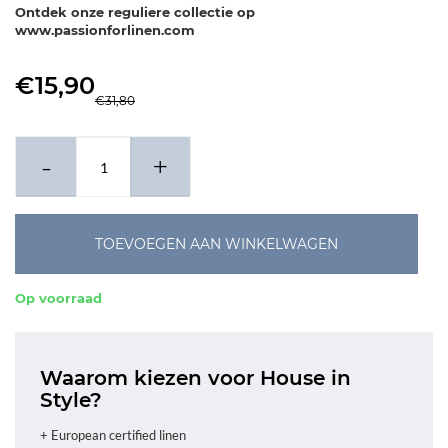
stuks
Ontdek onze reguliere collectie op
www.passionforlinen.com
€15,90
€31,80
-
+
TOEVOEGEN AAN WINKELWAGEN
Op voorraad
Waarom kiezen voor House in
Style?
+ European certified linen