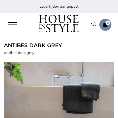
Levertijden aangepast
0
ANTIBES DARK GREY
Antibes dark grey
Home
Bed
Sale
Bath
Sale