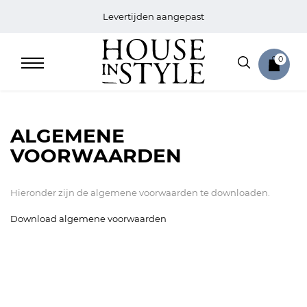
Levertijden aangepast
0
ALGEMENE
VOORWAARDEN
Home
Hieronder zijn de algemene voorwaarden te downloaden.
Bed
Download algemene voorwaarden
Sale
Bath
Sale