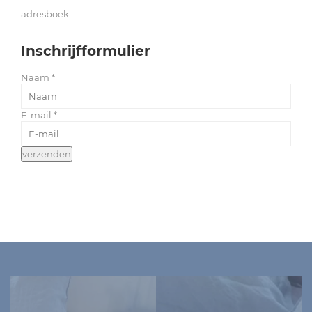
adresboek.
Living
Inschrijfformulier
Sale
Naam
*
Mijn
E-mail
*
Account
verzenden
Klantenservice