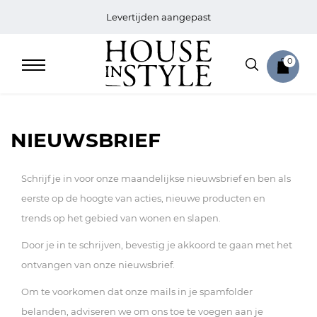
Levertijden aangepast
0
NIEUWSBRIEF
Home
Schrijf je in voor onze maandelijkse nieuwsbrief en ben als
eerste op de hoogte van acties, nieuwe producten en
Bed
trends op het gebied van wonen en slapen.
Sale
Door je in te schrijven, bevestig je akkoord te gaan met het
ontvangen van onze nieuwsbrief.
Bath
Om te voorkomen dat onze mails in je spamfolder
Sale
belanden, adviseren we om ons toe te voegen aan je