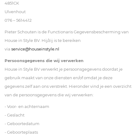
4851CK
Living
Ulvenhout
076 – 5614412
Sale
Pieter Schouten is de Functionaris Gegevensbescherming van
House in Style BV. Hij/zij is te bereiken
Mijn
via
service@houseinstyle.nl
Account
Persoonsgegevens die wij verwerken
House in Style BV verwerkt je persoonsgegevens doordat je
Klantenservice
gebruik maakt van onze diensten en/of omdat je deze
gegevens zelf aan ons verstrekt. Hieronder vind je een overzicht
van de persoonsgegevens die wij verwerken:
- Voor- en achternaam
- Geslacht
- Geboortedatum
- Geboorteplaats