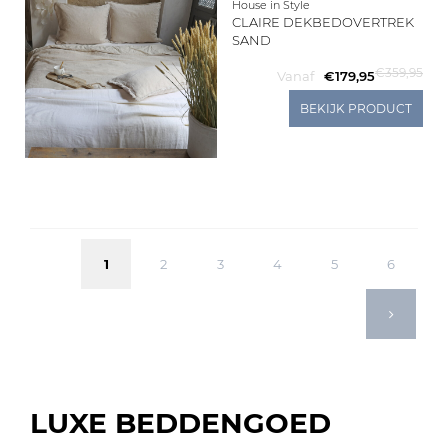
House in Style
CLAIRE DEKBEDOVERTREK
SAND
€359,95
Vanaf
€179,95
BEKIJK PRODUCT
1
2
3
4
5
6
LUXE BEDDENGOED