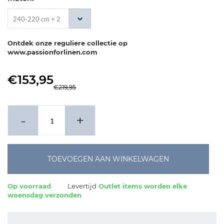
240-220 cm + 2
x 60-70 cm
Ontdek onze reguliere collectie op
www.passionforlinen.com
€153,95
€219,95
-
+
TOEVOEGEN AAN WINKELWAGEN
Op voorraad
Levertijd
Outlet items worden elke
woensdag verzonden