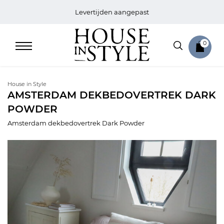
Levertijden aangepast
0
House in Style
AMSTERDAM DEKBEDOVERTREK DARK
POWDER
Home
Amsterdam dekbedovertrek Dark Powder
Bed
Sale
Bath
Sale