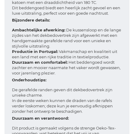
katoen met een draaddichtheid van 180 TC.
Dit beddengoed biedt een heerlijk zacht gevoel en een
luxe uitstraling, perfect voor een goede nachtrust.
Bijzondere details:
Ambachtelijke afwerking:
De kussensloop en de lange
zijdes van het dekbedovertrek zijn afgewerkt met een
handgemaakte gerafelde rand voor een unieke en
stijlvolle uitstraling.
Productie in Portugal:
Vakmanschap en kwaliteit uit
een land met een rijke traditie in textielproductie.
Duurzaam en comfortabel:
Het beddengoed wordt
zachter en mooier naarmate het vaker wordt gewassen,
voor jarenlang plezier.
Onderhoudstips:
De gerafelde randen geven dit dekbedovertrek zijn
unieke charme.
In de eerste weken kunnen de draden van de rafels
verder loskomen; deze kun je eenvoudig afknippen
zonder het ontwerp te beschadigen.
Duurzaam en verantwoord:
Dit product is gemaakt volgens de strenge Oeko-Tex-
voorwaarden, wat betekent dat het vrij is van