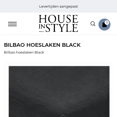
Levertijden aangepast
0
BILBAO HOESLAKEN BLACK
Bilbao hoeslaken Black
Home
Bed
Sale
Bath
Sale