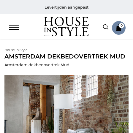
Levertijden aangepast
0
House in Style
AMSTERDAM DEKBEDOVERTREK MUD
Amsterdam dekbedovertrek Mud
Home
Bed
Sale
Bath
Sale