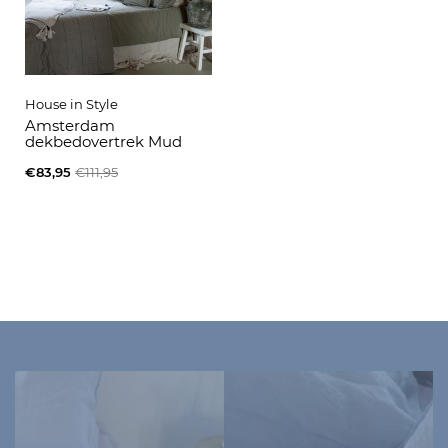
House in Style
Amsterdam
dekbedovertrek Mud
€83,95
€111,95