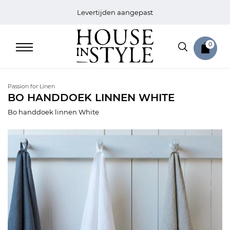
Levertijden aangepast
0
Passion for Linen
BO HANDDOEK LINNEN WHITE
Bo handdoek linnen White
Home
Bed
Sale
Bath
Sale