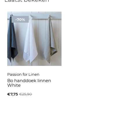
-70%
Passion for Linen
Bo handdoek linnen
White
€7,75
€25,90