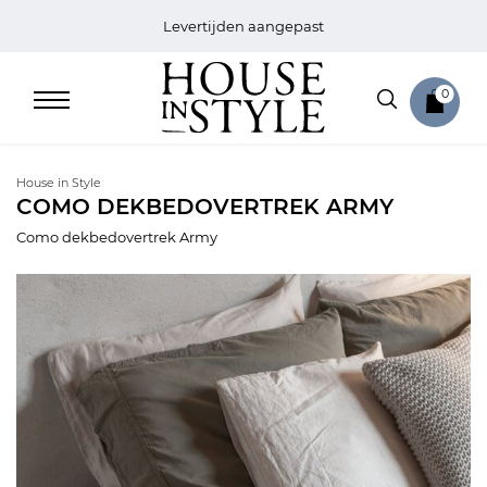
Levertijden aangepast
0
House in Style
COMO DEKBEDOVERTREK ARMY
Como dekbedovertrek Army
Home
Bed
Sale
Bath
Sale