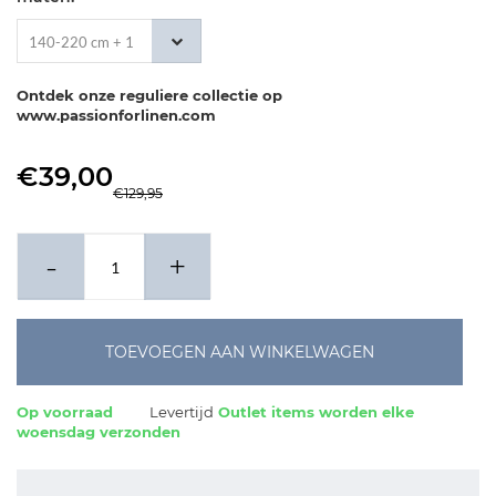
140-220 cm + 1
x 60-70 cm
Ontdek onze reguliere collectie op
www.passionforlinen.com
€39,00
€129,95
-
+
TOEVOEGEN AAN WINKELWAGEN
Op voorraad
Levertijd
Outlet items worden elke
woensdag verzonden