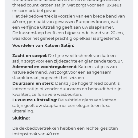
thread count katoen satijn, wat zorgt voor een luxueus
en comfortabel gevoel.
Het dekbedovertrek is voorzien van een brede band van
40 cm, gemaakt van gewassen Europees linnen, wat
een verfijnde uitstraling geeft aan uw slaapkamer.
De kussensloop heeft een bijpassende band van 20 cm,
waardoor het geheel prachtig op elkaar is afgestemd.
Voordelen van Katoen Satijn:
Zacht en soepel:
De fijne weeftechniek van katoen
satijn zorgt voor een zijdezachte en glanzende textuur.
Ademend en vochtregulerend:
Katoen satijn is van
nature ademend, wat zorgt voor een aangenaam
slaapklimaat, ongeacht het seizoen.
Duurzaam en sterk:
Dankzij de hoge thread count is
katoen satijn bijzonder duurzaam en behoudt het zijn
kwaliteit, zelfs na vele wasbeurten.
Luxueuze uitstraling:
De subtiele glans van katoen
satijn geeft uw slaapkamer een elegante en luxe
uitstraling.
Sluiting:
De dekbedovertrekken hebben een rechte, gesloten
instopstrook van 40 cm.