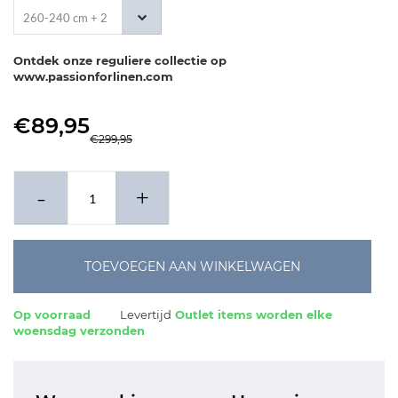
260-240 cm + 2
x 60-70 cm
Ontdek onze reguliere collectie op
www.passionforlinen.com
€89,95
€299,95
-
+
TOEVOEGEN AAN WINKELWAGEN
Op voorraad
Levertijd
Outlet items worden elke
woensdag verzonden