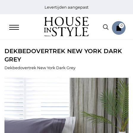
Levertijden aangepast
0
DEKBEDOVERTREK NEW YORK DARK
GREY
Dekbedovertrek New York Dark Grey
Home
Bed
Sale
Bath
Sale