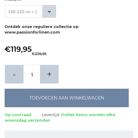
140-220 cm + 1
x 60-70 cm
Ontdek onze reguliere collectie op
www.passionforlinen.com
€119,95
€239,95
-
+
TOEVOEGEN AAN WINKELWAGEN
Op voorraad
Levertijd
Outlet items worden elke
woensdag verzonden