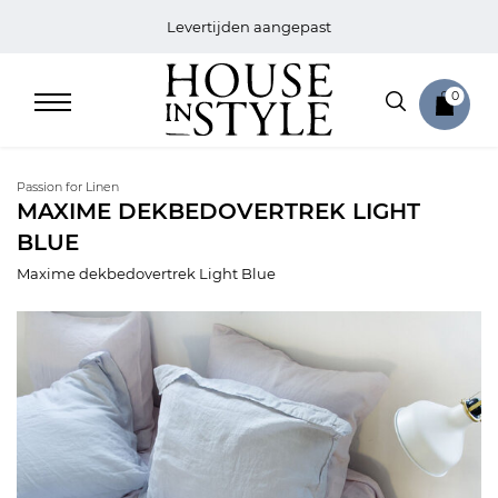
Levertijden aangepast
0
Passion for Linen
MAXIME DEKBEDOVERTREK LIGHT
BLUE
Home
Maxime dekbedovertrek Light Blue
Bed
Sale
Bath
Sale