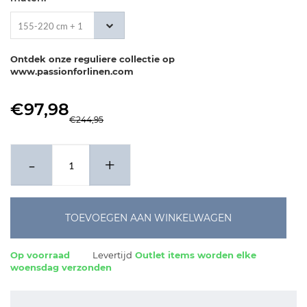
155-220 cm + 1
x 80-80 cm
Ontdek onze reguliere collectie op
www.passionforlinen.com
€97,98
€244,95
-
+
TOEVOEGEN AAN WINKELWAGEN
Op voorraad
Levertijd
Outlet items worden elke
woensdag verzonden