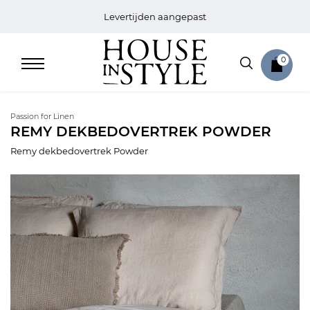
Levertijden aangepast
0
Passion for Linen
REMY DEKBEDOVERTREK POWDER
Remy dekbedovertrek Powder
Home
Bed
Sale
Bath
Sale