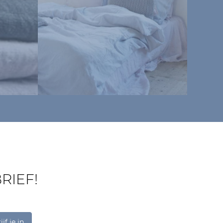
RIEF!
jf je in