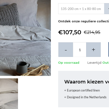
135-200 cm + 1 x 80-80 cm
Ontdek onze reguliere collec
€107,50
€214,95
-
+
Op voorraad
Levertijd
Outl
Waarom kiezen vo
+ European certified linen
+ Designed in the Netherlands