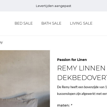
Levertijden aangepast
BED SALE
BATH SALE
LIVING SALE
ey
Passion for Linen
REMY LINNEN
DEKBEDOVERT
De Remy heeft een bovenzijde van 1
kussenslopen zijn afgewerkt met een
maten:
*