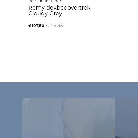
Passion for Linen
Remy dekbedovertrek
Cloudy Grey
€214,95
€107,50