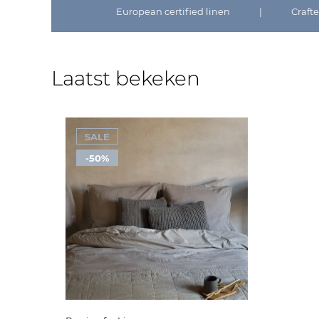
European certified linen
|
Craft
Laatst bekeken
SALE
-50%