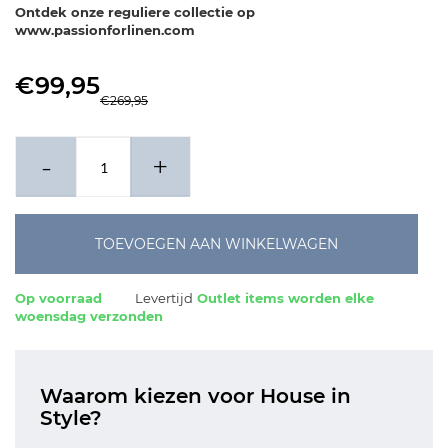
x 60-70 cm
Ontdek onze reguliere collectie op
www.passionforlinen.com
€99,95
€269,95
-
+
TOEVOEGEN AAN WINKELWAGEN
Op voorraad
Levertijd
Outlet items worden elke
woensdag verzonden
Waarom kiezen voor House in
Style?