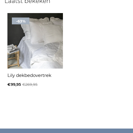
Laatst bekeken
-63%
Lily dekbedovertrek
€99,95
€269,95