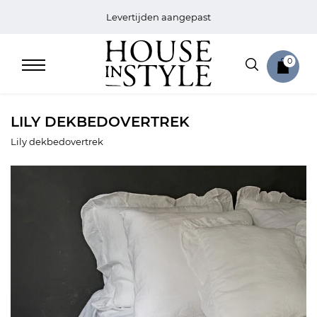
Levertijden aangepast
0
LILY DEKBEDOVERTREK
Lily dekbedovertrek
Home
Bed
Sale
Bath
Sale