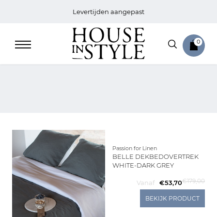
Levertijden aangepast
0
Home
Bed
Passion for Linen
BELLE DEKBEDOVERTREK
Sale
WHITE-DARK GREY
€179,00
Vanaf
€53,70
Bath
BEKIJK PRODUCT
Sale