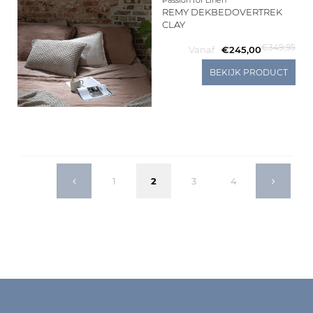
REMY DEKBEDOVERTREK
CLAY
€349,95
Vanaf
€245,00
BEKIJK PRODUCT
1
2
3
4