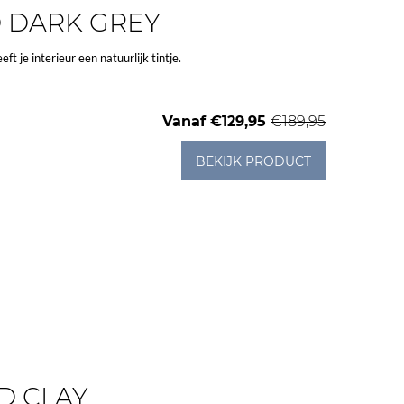
D DARK GREY
t je interieur een natuurlijk tintje.
Vanaf
€129,95
€189,95
BEKIJK PRODUCT
ID CLAY