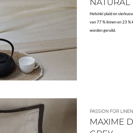
NATURAL
Helsinki plaid en sierkus
van 77 % linnen en 23 % 
worden geruild.
PASSION FOR LINEN
MAXIME 